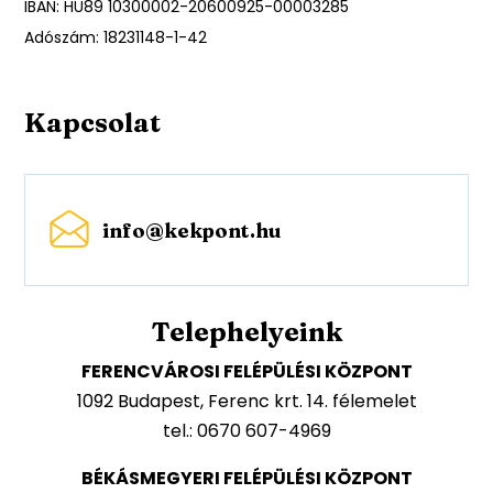
IBAN: HU89 10300002-20600925-00003285
Adószám: 18231148-1-42
Kapcsolat
info@kekpont.hu
Telephelyeink
FERENCVÁROSI FELÉPÜLÉSI KÖZPONT
1092 Budapest, Ferenc krt. 14. félemelet
tel.: 0670 607-4969
BÉKÁSMEGYERI FELÉPÜLÉSI KÖZPONT