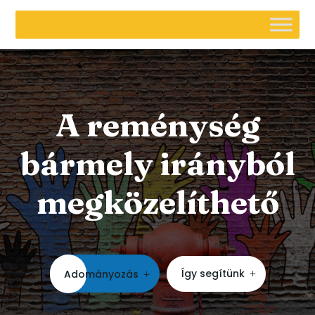
A reménység
bármely irányból
megközelíthető
Így segítünk
Adományozás