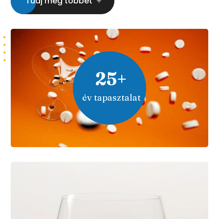
foglalkozva elősegítse egy befogadó és
produktív társadalom
megszerveződését.
Tudj meg többet
25+
év tapasztalat