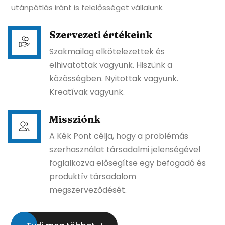
legszínvonalasabb ambuláns ellátója.
Ezt annak köszönhetjük, hogy szakmailag elhivatottak,
nyitottak, kreatívak vagyunk, hiszünk a szakmai és
felépülő közösségek pozitív, formáló erejében, és
nemcsak klienseink iránt, de kollégáink és a szakmai
utánpótlás iránt is felelősséget vállalunk.
Szervezeti értékeink
Szakmailag elkötelezettek és
elhivatottak vagyunk. Hiszünk a
közösségben. Nyitottak vagyunk.
Kreatívak vagyunk.
Missziónk
A Kék Pont célja, hogy a problémás
szerhasználat társadalmi jelenségével