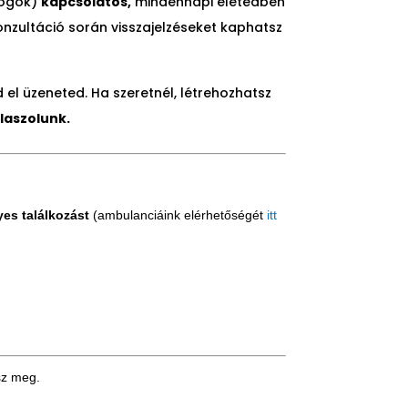
jogok)
kapcsolatos,
mindennapi életedben
konzultáció során visszajelzéseket kaphatsz
 el üzeneted. Ha szeretnél, létrehozhatsz
laszolunk.
yes találkozást
(ambulanciáink elérhetőségét
itt
sz meg.