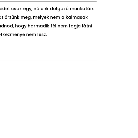
eteidet csak egy, nálunk dolgozó munkatárs
tokat őrzünk meg, melyek nem alkalmasak
udnod, hogy harmadik fél nem fogja látni
etkezménye nem lesz.