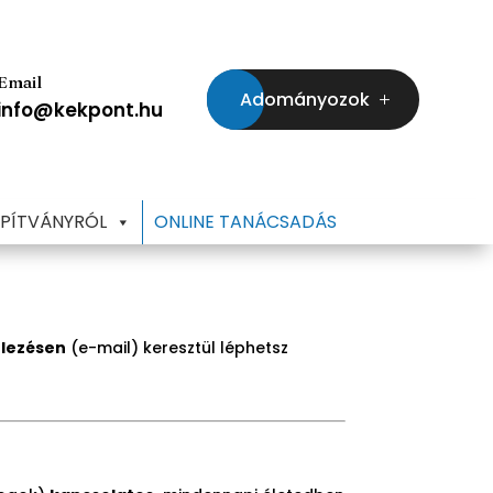
Email
Adományozok
info@kekpont.hu
APÍTVÁNYRÓL
ONLINE TANÁCSADÁS
lezésen
(e-mail) keresztül léphetsz