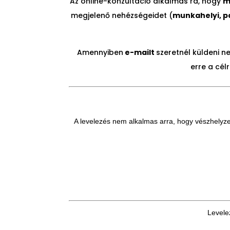
Az online-konzultáció alkalmas rá, hogy
m
megjelenő nehézségeidet (
munkahelyi, pá
Amennyiben
e-mailt
szeretnél küldeni n
erre a cél
A levelezés nem alkalmas arra, hogy vészhelyz
Levele