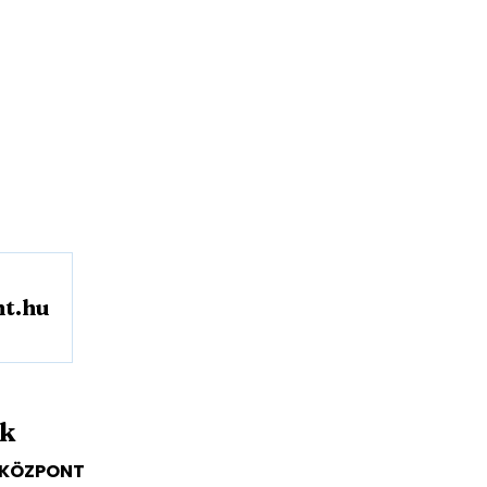
t.hu
nk
I KÖZPONT