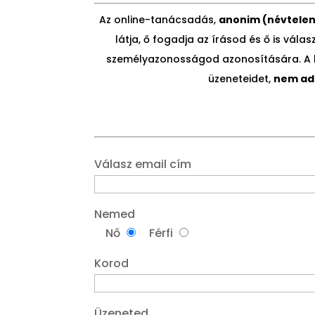
Az online-tanácsadás,
anon
i
m (névtelen
látja, ő fogadja az írásod és ő is vál
személyazonosságod azonosítására. A lev
üzeneteidet,
nem adu
Válasz email cím
Nemed
Nő
Férfi
Korod
Üzeneted