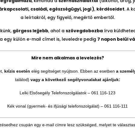
egfogalmazd
, kimondd a
szerhasználattal
(alkohol, drog, 
rkapcsolati, családi, egészségügyi, jogi )
,
kérdéseidet
. A 
a leírtakról, egy figyelő, megértő embertől.
ekünk,
görgess lejjebb
, ahol a
szövegdobozba
írva küldheted
ra egy külön e-mail címet is, leveledre pedig
7 napon belül vá
Mire nem alkalmas a levelezés?
et,
krízis esetén
elég segítséget nyújtson. Ebben az esetben
a személ
találod)
vagy a következő segélyvonalakat ajánljuk
:
Lelki Elsősegély Telefonszolgálatok – 061 116-123
Kék vonal (gyermek- és ifjúsági telefonszolgálat) – 061 116-111
zésedhez csupán egy e-mail címre lesz szükséged, melyet te választa