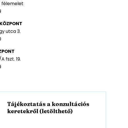
. félemelet
9
I KÖZPONT
y utca 3.
0
ZPONT
 fszt. 19.
9
Tájékoztatás a konzultációs
l
keretekről (letölthető)