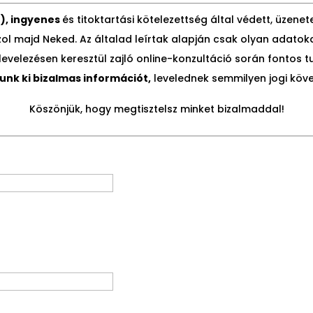
), ingyenes
és titoktartási kötelezettség által védett, üzen
aszol majd Neked. Az általad leírtak alapján csak olyan ada
elezésen keresztül zajló online-konzultáció során fontos t
nk ki bizalmas információt,
levelednek semmilyen jogi köv
Köszönjük, hogy megtisztelsz minket bizalmaddal!