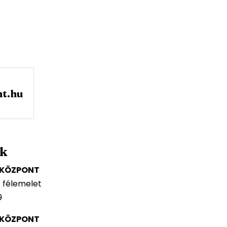
t.hu
nk
I KÖZPONT
. félemelet
9
I KÖZPONT