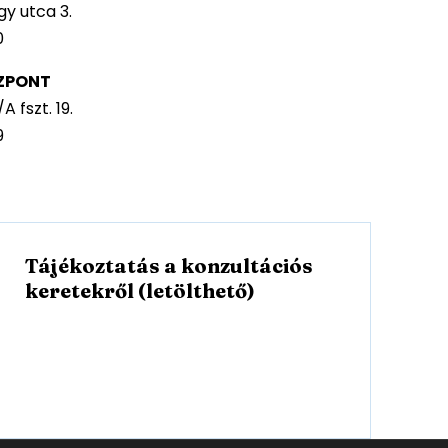
y utca 3.
0
ZPONT
 fszt. 19.
9
Tájékoztatás a konzultációs
l
keretekről (letölthető)