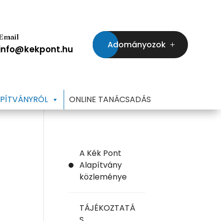
Email
Adományozok
info@kekpont.hu
APÍTVÁNYRÓL
ONLINE TANÁCSADÁS
A Kék Pont
Alapítvány
közleménye
TÁJÉKOZTATÁ
S