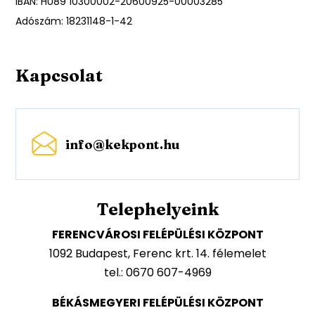
IBAN: HU89 10300002-20600925-00003285
Adószám: 18231148-1-42
Kapcsolat
info@kekpont.hu
Telephelyeink
FERENCVÁROSI FELÉPÜLÉSI KÖZPONT
1092 Budapest, Ferenc krt. 14. félemelet
tel.: 0670 607-4969
BÉKÁSMEGYERI FELÉPÜLÉSI KÖZPONT