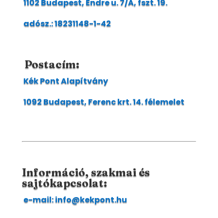
1102 Budapest, Endre u. 7/A, fszt. 19.
adósz.: 18231148-1-42
Postacím:
Kék Pont Alapítvány
1092 Budapest, Ferenc krt. 14. félemelet
Információ, szakmai és
sajtókapcsolat:
e-mail: info@kekpont.hu