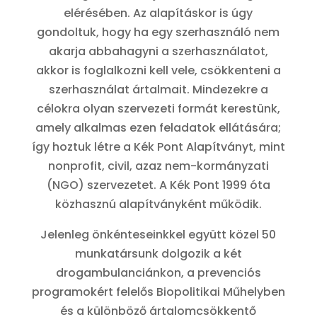
elérésében. Az alapításkor is úgy
gondoltuk, hogy ha egy szerhasználó nem
akarja abbahagyni a szerhasználatot,
akkor is foglalkozni kell vele, csökkenteni a
szerhasználat ártalmait. Mindezekre a
célokra olyan szervezeti formát kerestünk,
amely alkalmas ezen feladatok ellátására;
így hoztuk létre a Kék Pont Alapítványt, mint
nonprofit, civil, azaz nem-kormányzati
(NGO) szervezetet. A Kék Pont 1999 óta
közhasznú alapítványként működik.
Jelenleg önkénteseinkkel együtt közel 50
munkatársunk dolgozik a két
drogambulanciánkon, a prevenciós
programokért felelős Biopolitikai Műhelyben
és a különböző ártalomcsökkentő