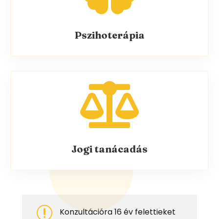
Pszihoterápia

Jogi tanácadás
r
Konzultációra 16 év felettieket