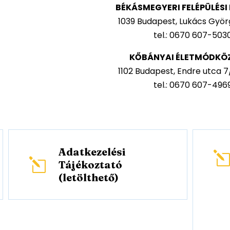
BÉKÁSMEGYERI FELÉPÜLÉS
1039 Budapest, Lukács Györg
tel.: 0670 607-503
KŐBÁNYAI ÉLETMÓDKÖ
1102 Budapest, Endre utca 7/A
tel.: 0670 607-496
Adatkezelési
l
Tájékoztató
(letölthető)