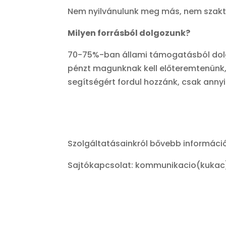
Nem nyilvánulunk meg más, nem szakter
Milyen forrásból dolgozunk?
70-75%-ban állami támogatásból dolgo
pénzt magunknak kell előteremtenünk, 
segítségért fordul hozzánk, csak anny
Szolgáltatásainkról bővebb információ
Sajtókapcsolat: kommunikacio(kukac