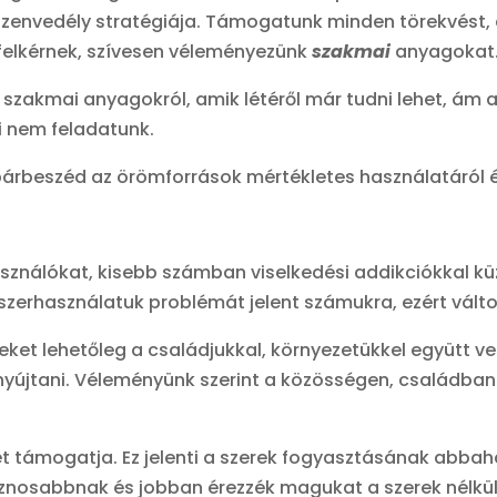
: szenvedély stratégiája. Támogatunk minden törekvést,
 felkérnek, szívesen véleményezünk
szakmai
anyagokat
zakmai anyagokról, amik létéről már tudni lehet, ám 
i nem feladatunk.
árbeszéd az örömforrások mértékletes használatáról 
 használókat, kisebb számban viselkedési addikciókkal k
 szerhasználatuk problémát jelent számukra, ezért válto
et lehetőleg a családjukkal, környezetükkel együtt ve
nyújtani. Véleményünk szerint a közösségen, családba
t támogatja. Ez jelenti a szerek fogyasztásának abbaha
sznosabbnak és jobban érezzék magukat a szerek nélkü