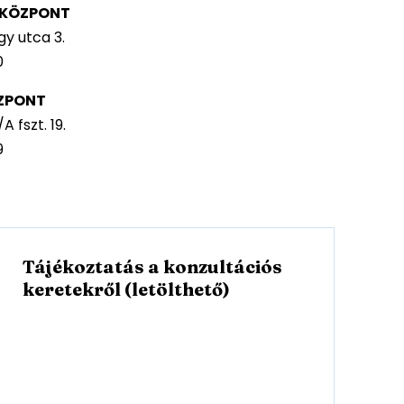
I KÖZPONT
y utca 3.
0
ZPONT
 fszt. 19.
9
Tájékoztatás a konzultációs
l
keretekről (letölthető)