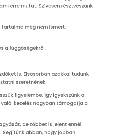
 ami erre mutat. Szívesen résztveszünk
.
a tartalma még nem ismert.
és a függőségekről.
üzdőket is. Elsősorban azokkal tudunk
ztatni szeretnének.
sszük figyelembe, így igyekszünk a
n való kezelés nagyban támogatja a
gyását, de többet is jelent ennél.
l. Segítünk abban, hogy jobban