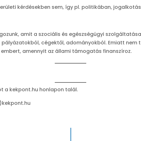
ületi kérdésekben sem, így pl. politikában, jogalkotás
zunk, amit a szociális és egészségügyi szolgáltatásai
pályázatokból, cégektől, adományokból. Emiatt nem tud
i embert, amennyit az állami támogatás finanszíroz.
t a kekpont.hu honlapon talál.
)kekpont.hu