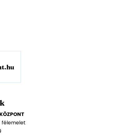
t.hu
nk
I KÖZPONT
. félemelet
9