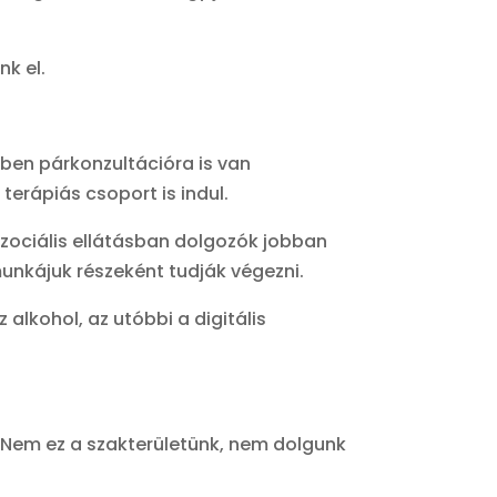
k el.
ékben párkonzultációra is van
erápiás csoport is indul.
zociális ellátásban dolgozók jobban
unkájuk részeként tudják végezni.
alkohol, az utóbbi a digitális
. Nem ez a szakterületünk, nem dolgunk