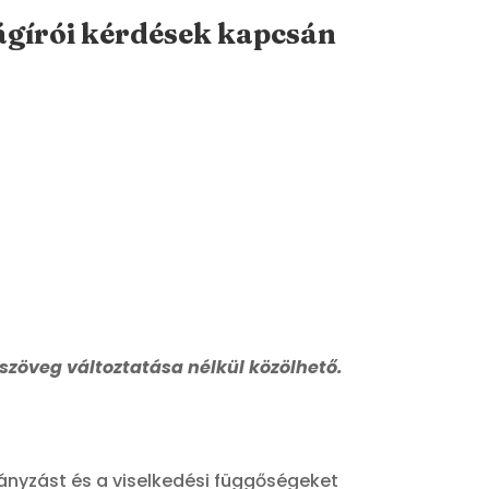
ágírói kérdések kapcsán
zöveg változtatása nélkül közölhető.
ányzást és a viselkedési függőségeket