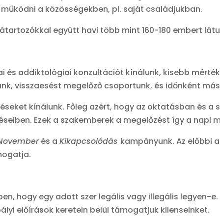
, működni a közösségekben, pl. saját családjukban.
artozókkal együtt havi több mint 160-180 embert látun
iai és addiktológiai konzultációt kínálunk, kisebb mért
nk, visszaesést megelőző csoportunk, és időnként más t
eket kínálunk. Főleg azért, hogy az oktatásban és a s
éseiben. Ezek a szakemberek a megelőzést így a napi m
 November
és a
Kikapcsolódás
kampányunk. Az előbbi az 
mogatja.
n, hogy egy adott szer legális vagy illegális legyen-e
ályi előírások keretein belül támogatjuk klienseinket.