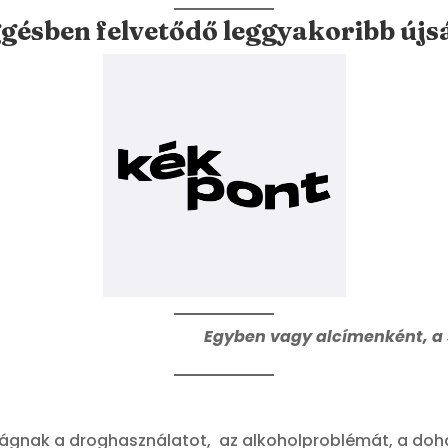
ésben felvetődő leggyakoribb újs
Egyben vagy alcímenként, a s
szágnak a droghasználatot, az alkoholproblémát, a doh