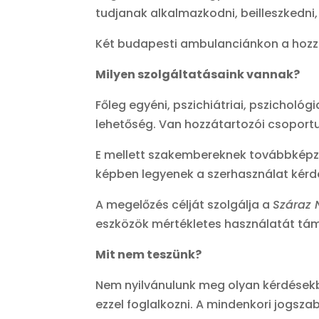
tudjanak alkalmazkodni, beilleszkedni
Két budapesti ambulanciánkon a hozzát
Milyen szolgáltatásaink vannak?
Főleg egyéni, pszichiátriai, pszichológ
lehetőség. Van hozzátartozói csoportu
E mellett szakembereknek továbbképzés
képben legyenek a szerhasználat kérd
A megelőzés célját szolgálja a
Száraz
eszközök mértékletes használatát tá
Mit nem teszünk?
Nem nyilvánulunk meg olyan kérdésekbe
ezzel foglalkozni. A mindenkori jogszab