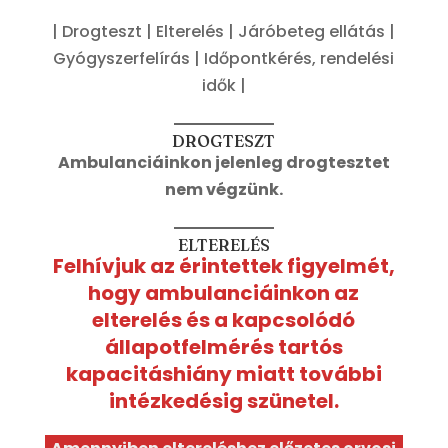
| Drogteszt | Elterelés | Járóbeteg ellátás |
Gyógyszerfelírás | Időpontkérés, rendelési
idők |
DROGTESZT
Ambulanciáinkon jelenleg drogtesztet
nem végzünk.
ELTERELÉS
Felhívjuk az érintettek figyelmét,
hogy ambulanciáinkon az
elterelés és a kapcsolódó
állapotfelmérés tartós
kapacitáshiány miatt további
intézkedésig szünetel.