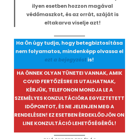
ilyen esetben hozzon magával
védőmaszkot, és az orrát, száját is
eltakarva viselje azt!
Ha Ön úgy tudja, hogy betegbiztosítása
nem folyamatos, mindenképp olvassa el
ezt a bejegyzést
is!
HA ÖNNEK OLYAN TÜNETEI VANNAK, AMIK
COVID FERTŐZÉSRE IS UTALHATNAK,
KÉRJÜK, TELEFONON MONDJA LE A
SZEMÉLYES KONZULTÁCIÓRA EGYEZTETETT
IDŐPONTOT, ÉS NE JELENJEN MEG A
RENDELÉSEN! EZ ESETBEN ÉRDEKLŐDJÖN ON
LINE KONZULTÁCIÓ LEHETŐSÉGÉRŐL!