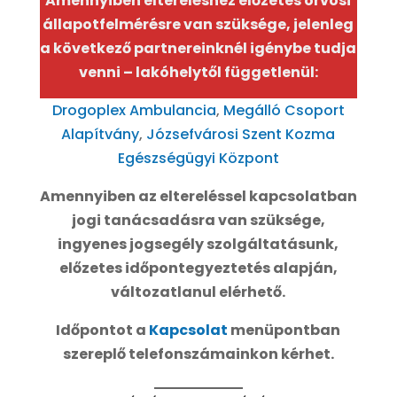
Amennyiben eltereléshez előzetes orvosi
állapotfelmérésre van szüksége, jelenleg
a következő partnereinknél igénybe tudja
venni – lakóhelytől függetlenül:
Drogoplex Ambulancia
,
Megálló Csoport
Alapítvány
,
Józsefvárosi Szent Kozma
Egészségügyi Központ
Amennyiben az eltereléssel kapcsolatban
jogi tanácsadásra van szüksége,
ingyenes jogsegély szolgáltatásunk,
előzetes időpontegyeztetés alapján,
változatlanul elérhető.
Időpontot a
Kapcsolat
menüpontban
szereplő telefonszámainkon kérhet.