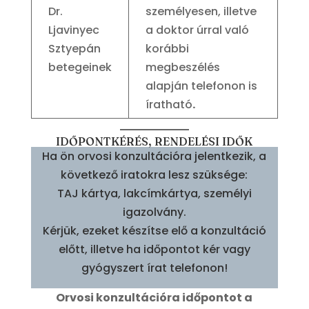
Dr.
személyesen, illetve
Ljavinyec
a doktor úrral való
Sztyepán
korábbi
betegeinek
megbeszélés
alapján telefonon is
íratható
.
IDŐPONTKÉRÉS, RENDELÉSI IDŐK
Ha ön orvosi konzultációra jelentkezik, a
következő iratokra lesz szüksége:
TAJ kártya, lakcímkártya, személyi
igazolvány.
Kérjük, ezeket készítse elő a konzultáció
előtt, illetve ha időpontot kér vagy
gyógyszert írat telefonon!
Orvosi konzultációra időpontot a