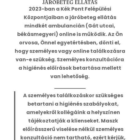
JÁRÓBETEG ELLÁTÁS
2023-ban a Kék Pont Felépülési
Központjaiban a járóbeteg ellátás
mindkét ambulancián (Gát utcai,
békásmegyeri) online is működik. Az Ön
orvosa, Önnel egyetértésben, dönti el,
hogy személyes vagy online találkozásra
van-e szükség. Személyes konzultációra
a higiénés előírások betartása mellett
van lehetőség.
A személyes találkozáskor szükséges
betartani a higiénés szabályokat,
amelyekről kollégáink a helyszínen
tájékoztatják a klienseket. Maszk
előírásszerű viselése nélkül személyes
konzultáció nem tartható, ezért kérjük,