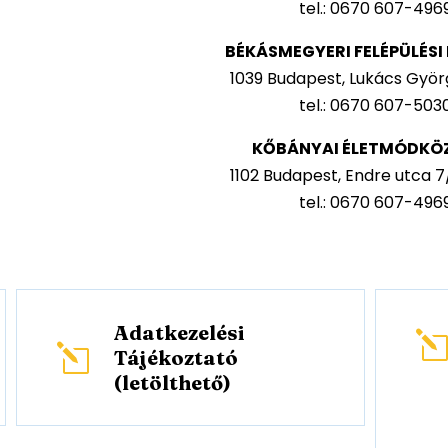
tel.: 0670 607-496
BÉKÁSMEGYERI FELÉPÜLÉS
1039 Budapest, Lukács Györg
tel.: 0670 607-503
KŐBÁNYAI ÉLETMÓDKÖ
1102 Budapest, Endre utca 7/A
tel.: 0670 607-496
Adatkezelési
l
Tájékoztató
(letölthető)