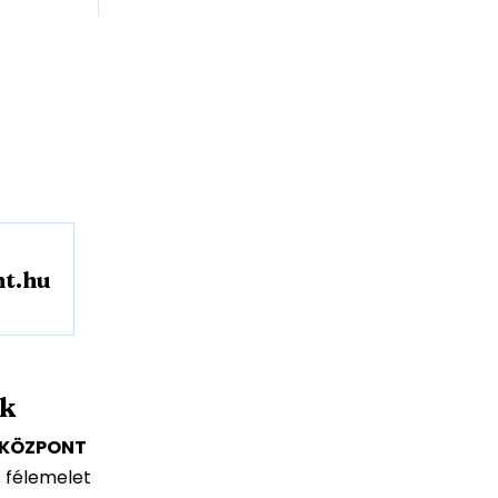
t.hu
nk
I KÖZPONT
. félemelet