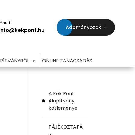
Email
Adományozok
info@kekpont.hu
APÍTVÁNYRÓL
ONLINE TANÁCSADÁS
A Kék Pont
Alapítvány
közleménye
TÁJÉKOZTATÁ
S