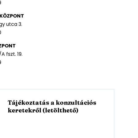
9
I KÖZPONT
y utca 3.
0
ZPONT
 fszt. 19.
9
Tájékoztatás a konzultációs
l
keretekről (letölthető)